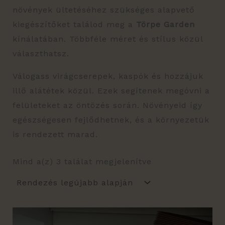
növények ültetéséhez szükséges alapvető
kiegészítőket találod meg a
Törpe Garden
kínálatában. Többféle méret és stílus közül
választhatsz.
Válogass virágcserepek, kaspók és hozzájuk
illő alátétek közül. Ezek segítenek megóvni a
felületeket az öntözés során. Növényeid így
egészségesen fejlődhetnek, és a környezetük
is rendezett marad.
Mind a(z) 3 találat megjelenítve
Ártartomány:
Ennek
170 Ft