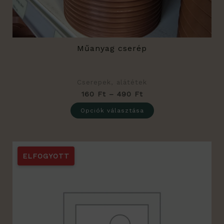
ki
Műanyag cserép
Cserepek, alátétek
160
Ft
–
490
Ft
Opciók választása
ELFOGYOTT