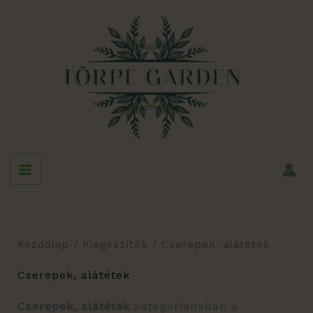
Sorted
Skip
by
latest
to
content
Kezdőlap
/
Kiegészítők
/ Cserepek, alátétek
Cserepek, alátétek
Cserepek, alátétek
kategóriánkban a