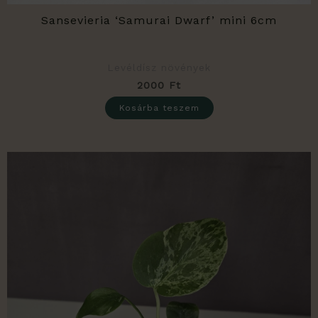
Sansevieria ‘Samurai Dwarf’ mini 6cm
Levéldísz növények
2000
Ft
Kosárba teszem