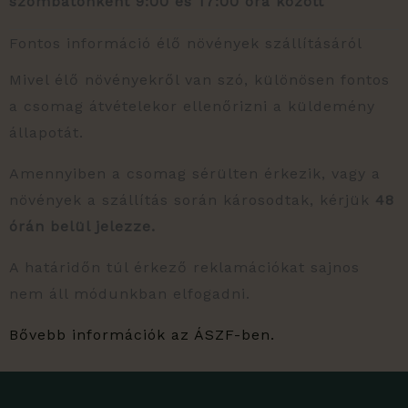
szombatonként 9:00 és 17:00 óra között
Fontos információ élő növények szállításáról
Mivel élő növényekről van szó, különösen fontos
a csomag átvételekor ellenőrizni a küldemény
állapotát.
Amennyiben a csomag sérülten érkezik, vagy a
növények a szállítás során károsodtak, kérjük
48
órán belül jelezze.
A határidőn túl érkező reklamációkat sajnos
nem áll módunkban elfogadni.
Bővebb információk az ÁSZF-ben.