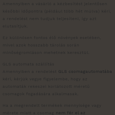
Amennyiben a vásárló a kézbesítést jelentősen
későbbi időpontra (például több hét múlva) kéri,
a rendelést nem tudjuk teljesíteni, így azt
elutasítjuk.
Ez különösen fontos élő növények esetében,
mivel azok hosszabb tárolás során
minőségromláson mehetnek keresztül.
GLS automata szállítás
Amennyiben a rendelést
GLS csomagautomatába
kéri, kérjük vegye figyelembe, hogy az
automaták rekeszei korlátozott méretű
csomagok fogadására alkalmasak.
Ha a megrendelt termékek mennyisége vagy
mérete miatt a csomag
nem fér el az