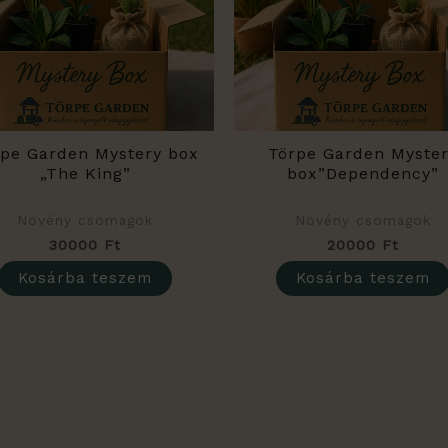
rpe Garden Mystery box
Törpe Garden Myste
„The King”
box”Dependency”
Növény csomagok
Növény csomagok
30000
Ft
20000
Ft
Kosárba teszem
Kosárba teszem