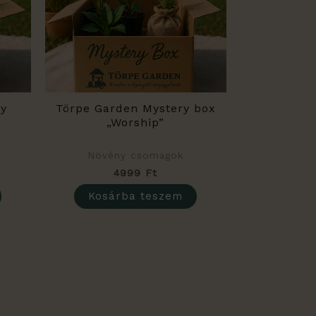
ry
Törpe Garden Mystery box
„Worship”
Növény csomagok
4999
Ft
Kosárba teszem