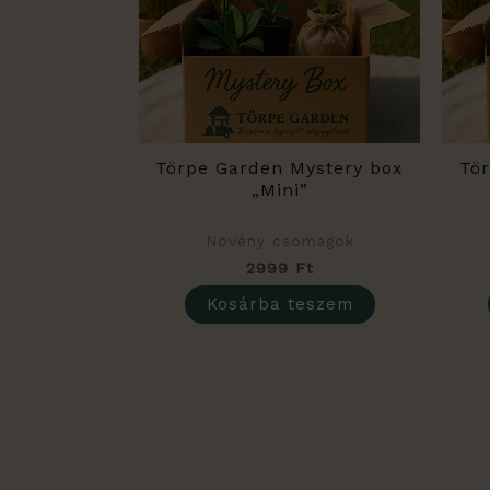
Törpe Garden Mystery box
Tö
„Mini”
Növény csomagok
2999
Ft
Kosárba teszem