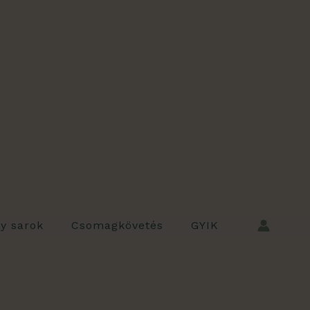
ly sarok
Csomagkövetés
GYIK