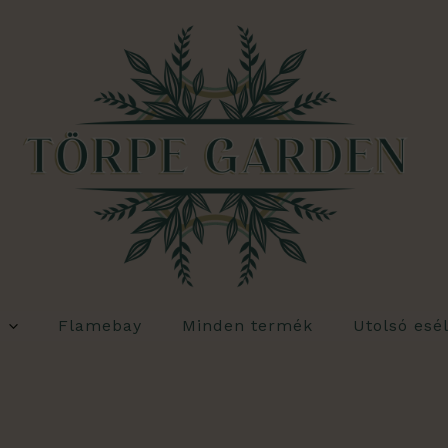
ed
t
Flamebay
Minden termék
Utolsó esé