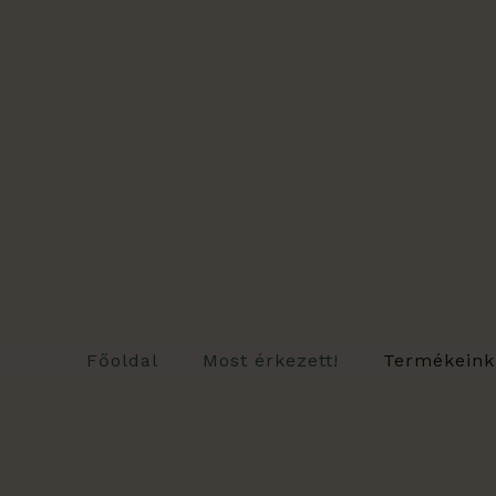
Sort
Skip
by
lates
to
content
Főoldal
Most érkezett!
Termékeink