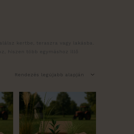
lálsz kertbe, teraszra vagy lakásba.
oz, hiszen több egymáshoz illő