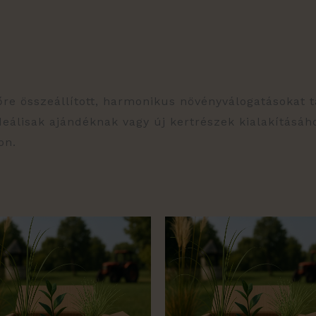
re összeállított, harmonikus növényválogatásokat ta
eálisak ajándéknak vagy új kertrészek kialakításáh
on.