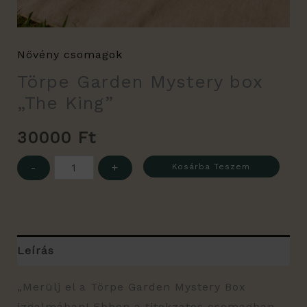
Növény csomagok
Törpe Garden Mystery box
„The King”
30000
Ft
-
+
Kosárba Teszem
Leírás
„Merülj el a Törpe Garden Mystery Box
izgalmában! Ebben a titokzatos csomagban