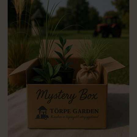
"The
King"
mennyiség