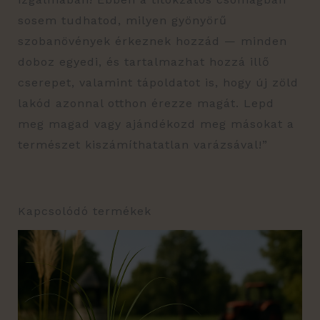
sosem tudhatod, milyen gyönyörű
szobanövények érkeznek hozzád — minden
doboz egyedi, és tartalmazhat hozzá illő
cserepet, valamint tápoldatot is, hogy új zöld
lakód azonnal otthon érezze magát. Lepd
meg magad vagy ajándékozd meg másokat a
természet kiszámíthatatlan varázsával!”
Kapcsolódó termékek