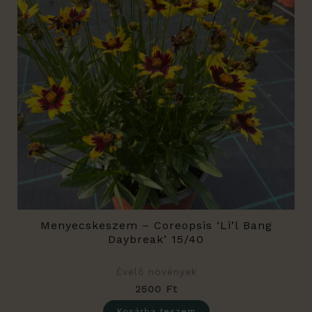
Menyecskeszem – Coreopsis ‘Li’l Bang
Daybreak’ 15/40
Évelő növények
2500
Ft
Kosárba teszem