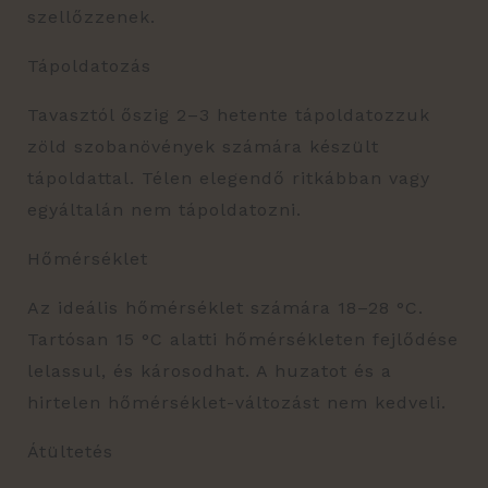
szellőzzenek.
Tápoldatozás
Tavasztól őszig 2–3 hetente tápoldatozzuk
zöld szobanövények számára készült
tápoldattal. Télen elegendő ritkábban vagy
egyáltalán nem tápoldatozni.
Hőmérséklet
Az ideális hőmérséklet számára 18–28 °C.
Tartósan 15 °C alatti hőmérsékleten fejlődése
lelassul, és károsodhat. A huzatot és a
hirtelen hőmérséklet-változást nem kedveli.
Átültetés