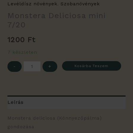
Levéldísz növények
,
Szobanövények
Monstera Deliciosa mini
7/20
1200
Ft
7 készleten
-
+
Kosárba Teszem
Leírás
Monstera deliciosa (Könnyezőpálma)
gondozása