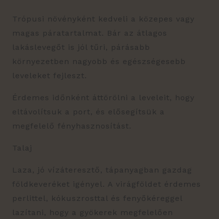
Trópusi növényként kedveli a közepes vagy
magas páratartalmat. Bár az átlagos
lakáslevegőt is jól tűri, párásabb
környezetben nagyobb és egészségesebb
leveleket fejleszt.
Érdemes időnként áttörölni a leveleit, hogy
eltávolítsuk a port, és elősegítsük a
megfelelő fényhasznosítást.
Talaj
Laza, jó vízáteresztő, tápanyagban gazdag
földkeveréket igényel. A virágföldet érdemes
perlittel, kókuszrosttal és fenyőkéreggel
lazítani, hogy a gyökerek megfelelően