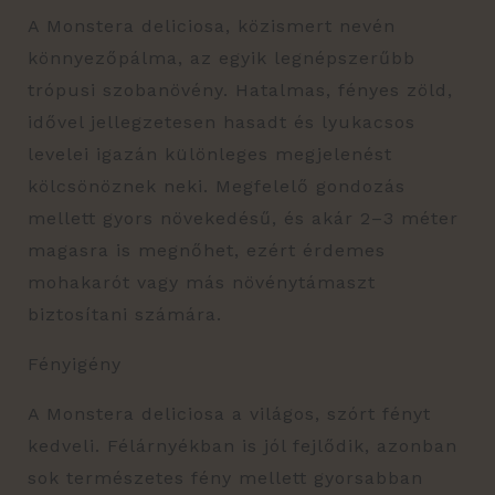
A Monstera deliciosa, közismert nevén
könnyezőpálma, az egyik legnépszerűbb
trópusi szobanövény. Hatalmas, fényes zöld,
idővel jellegzetesen hasadt és lyukacsos
levelei igazán különleges megjelenést
kölcsönöznek neki. Megfelelő gondozás
mellett gyors növekedésű, és akár 2–3 méter
magasra is megnőhet, ezért érdemes
mohakarót vagy más növénytámaszt
biztosítani számára.
Fényigény
A Monstera deliciosa a világos, szórt fényt
kedveli. Félárnyékban is jól fejlődik, azonban
sok természetes fény mellett gyorsabban