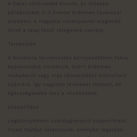
A fiatal növényeket évente, az idősebb
példányokat 2–3 évente érdemes tavasszal
átültetni. A nagyobb növényeknél elegendő
lehet a talaj felső rétegének cseréje.
Támaszték
A Monstera természetes környezetében fákra
kapaszkodva növekszik, ezért érdemes
mohakarót vagy más támasztékot biztosítani
számára. Így nagyobb leveleket fejleszt, és
egészségesebb lesz a növekedése.
Szaporítása
Legkönnyebben szárdugványról szaporítható.
Olyan hajtást válasszunk, amelyen legalább