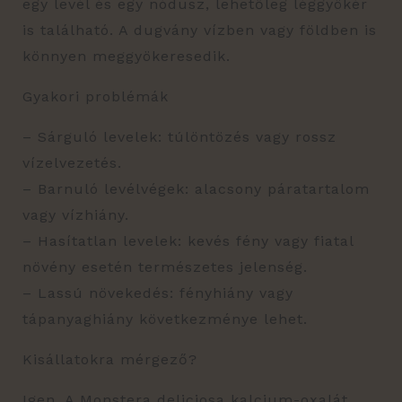
egy levél és egy nódusz, lehetőleg léggyökér
is található. A dugvány vízben vagy földben is
könnyen meggyökeresedik.
Gyakori problémák
– Sárguló levelek: túlöntözés vagy rossz
vízelvezetés.
– Barnuló levélvégek: alacsony páratartalom
vagy vízhiány.
– Hasítatlan levelek: kevés fény vagy fiatal
növény esetén természetes jelenség.
– Lassú növekedés: fényhiány vagy
tápanyaghiány következménye lehet.
Kisállatokra mérgező?
Igen. A Monstera deliciosa kalcium-oxalát