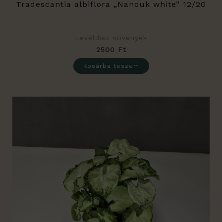
Tradescantia albiflora „Nanouk white” 12/20
Levéldísz növények
2500
Ft
Kosárba teszem