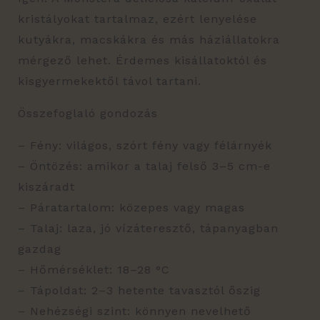
kristályokat tartalmaz, ezért lenyelése
kutyákra, macskákra és más háziállatokra
mérgező lehet. Érdemes kisállatoktól és
kisgyermekektől távol tartani.
Összefoglaló gondozás
– Fény: világos, szórt fény vagy félárnyék
– Öntözés: amikor a talaj felső 3–5 cm-e
kiszáradt
– Páratartalom: közepes vagy magas
– Talaj: laza, jó vízáteresztő, tápanyagban
gazdag
– Hőmérséklet: 18–28 °C
– Tápoldat: 2–3 hetente tavasztól őszig
– Nehézségi szint: könnyen nevelhető