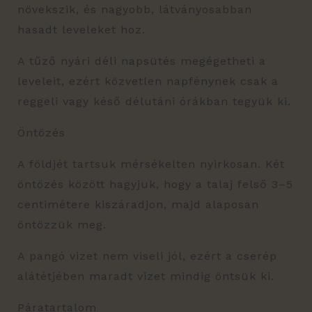
növekszik, és nagyobb, látványosabban
hasadt leveleket hoz.
A tűző nyári déli napsütés megégetheti a
leveleit, ezért közvetlen napfénynek csak a
reggeli vagy késő délutáni órákban tegyük ki.
Öntözés
A földjét tartsuk mérsékelten nyirkosan. Két
öntözés között hagyjuk, hogy a talaj felső 3–5
centimétere kiszáradjon, majd alaposan
öntözzük meg.
A pangó vizet nem viseli jól, ezért a cserép
alátétjében maradt vizet mindig öntsük ki.
Páratartalom