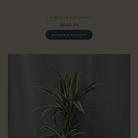
Levéldísz növények
2500
Ft
Kosárba teszem