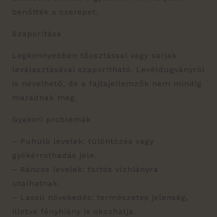
benőtték a cserepet.
Szaporítása
Legkönnyebben tőosztással vagy sarjak
leválasztásával szaporítható. Levéldugványról
is nevelhető, de a fajtajellemzők nem mindig
maradnak meg.
Gyakori problémák
– Puhuló levelek: túlöntözés vagy
gyökérrothadás jele.
– Ráncos levelek: tartós vízhiányra
utalhatnak.
– Lassú növekedés: természetes jelenség,
illetve fényhiány is okozhatja.