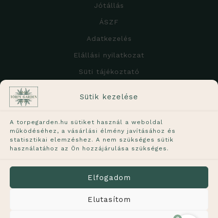
Jótállás
ÁSZF
Adatkezelés
Elállási nyilatkozat
Süti tájékoztató
A weboldalon feltüntetett árak
Sütik kezelése
tartalmazzák a 27%-os ÁFÁ-t!
A torpegarden.hu sütiket használ a weboldal
működéséhez, a vásárlási élmény javításához és
statisztikai elemzéshez. A nem szükséges sütik
használatához az Ön hozzájárulása szükséges.
A növények élő termékek, ezért a képen láthatótól
kisebb mértékben eltérhetnek. A feltüntetett méret
Elfogadom
a növény hozzávetőleges méretét jelöli.
Elutasítom