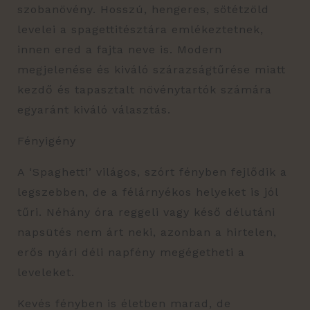
szobanövény. Hosszú, hengeres, sötétzöld
levelei a spagettitésztára emlékeztetnek,
innen ered a fajta neve is. Modern
megjelenése és kiváló szárazságtűrése miatt
kezdő és tapasztalt növénytartók számára
egyaránt kiváló választás.
Fényigény
A ‘Spaghetti’ világos, szórt fényben fejlődik a
legszebben, de a félárnyékos helyeket is jól
tűri. Néhány óra reggeli vagy késő délutáni
napsütés nem árt neki, azonban a hirtelen,
erős nyári déli napfény megégetheti a
leveleket.
Kevés fényben is életben marad, de