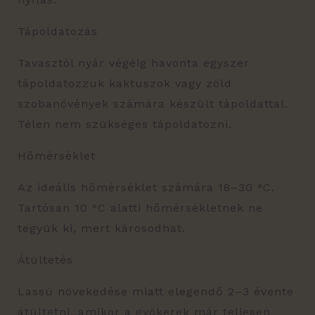
Tápoldatozás
Tavasztól nyár végéig havonta egyszer
tápoldatozzuk kaktuszok vagy zöld
szobanövények számára készült tápoldattal.
Télen nem szükséges tápoldatozni.
Hőmérséklet
Az ideális hőmérséklet számára 18–30 °C.
Tartósan 10 °C alatti hőmérsékletnek ne
tegyük ki, mert károsodhat.
Átültetés
Lassú növekedése miatt elegendő 2–3 évente
átültetni, amikor a gyökerek már teljesen