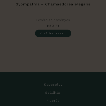
Gyompálma – Chamaedorea elegans
Levéldísz növények
1150
Ft
Kosárba teszem
Kapcsolat
Szállítás
Fizetés