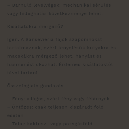
– Barnuló levélvégek: mechanikai sérülés
vagy hideghatás következménye lehet.
Kisállatokra mérgező?
Igen. A Sansevieria fajok szaponinokat
tartalmaznak, ezért lenyelésük kutyákra és
macskákra mérgező lehet, hányást és
hasmenést okozhat. Érdemes kisállatoktól
távol tartani.
Összefoglaló gondozás
– Fény: világos, szórt fény vagy félárnyék
– Öntözés: csak teljesen kiszáradt föld
esetén
– Talaj: kaktusz- vagy pozsgásföld