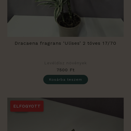
Dracaena fragrans ‘Ulises’ 2 töves 17/70
Levéldísz növények
7500
Ft
Kosárba teszem
Original
Current
price
price
ELFOGYOTT
Sale!
Sale!
was:
is:
1200 Ft.
950 Ft.