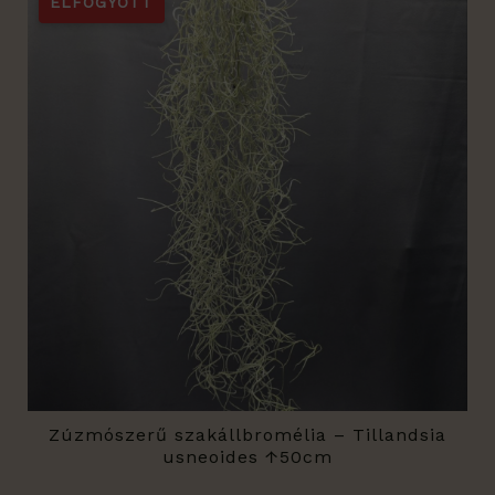
ELFOGYOTT
Zúzmószerű szakállbromélia – Tillandsia
usneoides ↑50cm