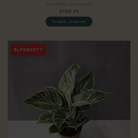
Levéldísz növények
2700
Ft
Tovább olvasom
ELFOGYOTT