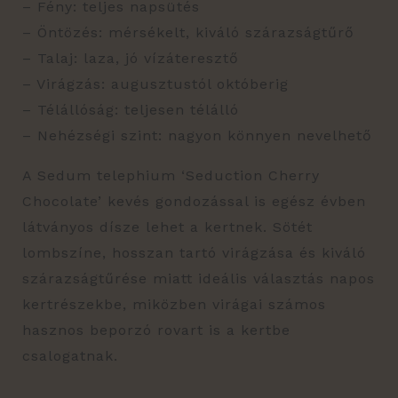
– Fény: teljes napsütés
– Öntözés: mérsékelt, kiváló szárazságtűrő
– Talaj: laza, jó vízáteresztő
– Virágzás: augusztustól októberig
– Télállóság: teljesen télálló
– Nehézségi szint: nagyon könnyen nevelhető
A Sedum telephium ‘Seduction Cherry
Chocolate’ kevés gondozással is egész évben
látványos dísze lehet a kertnek. Sötét
lombszíne, hosszan tartó virágzása és kiváló
szárazságtűrése miatt ideális választás napos
kertrészekbe, miközben virágai számos
hasznos beporzó rovart is a kertbe
csalogatnak.