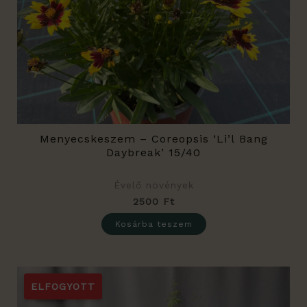
Menyecskeszem – Coreopsis ‘Li’l Bang
Daybreak’ 15/40
Évelő növények
2500
Ft
Kosárba teszem
Original
Current
price
price
ELFOGYOTT
Sale!
Sale!
was:
is: