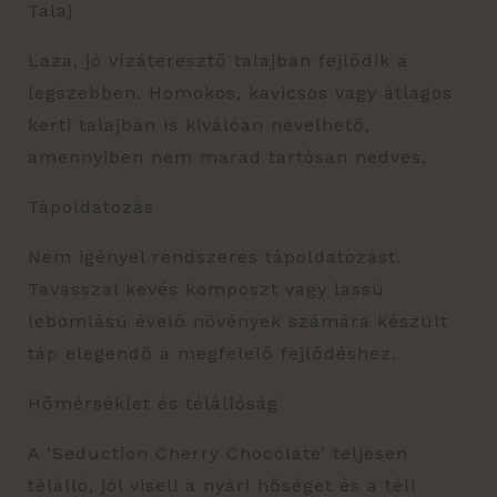
Talaj
Laza, jó vízáteresztő talajban fejlődik a
legszebben. Homokos, kavicsos vagy átlagos
kerti talajban is kiválóan nevelhető,
amennyiben nem marad tartósan nedves.
Tápoldatozás
Nem igényel rendszeres tápoldatozást.
Tavasszal kevés komposzt vagy lassú
lebomlású évelő növények számára készült
táp elegendő a megfelelő fejlődéshez.
Hőmérséklet és télállóság
A ‘Seduction Cherry Chocolate’ teljesen
télálló, jól viseli a nyári hőséget és a téli