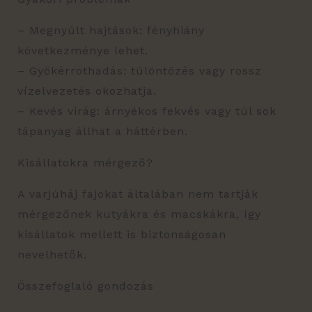
– Megnyúlt hajtások: fényhiány
következménye lehet.
– Gyökérrothadás: túlöntözés vagy rossz
vízelvezetés okozhatja.
– Kevés virág: árnyékos fekvés vagy túl sok
tápanyag állhat a háttérben.
Kisállatokra mérgező?
A varjúháj fajokat általában nem tartják
mérgezőnek kutyákra és macskákra, így
kisállatok mellett is biztonságosan
nevelhetők.
Összefoglaló gondozás