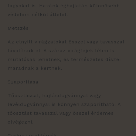
fagyokat is. Hazánk éghajlatán különösebb
védelem nélkül áttelel.
Metszés
Az elnyílt virágzatokat ősszel vagy tavasszal
távolítsuk el. A száraz virágfejek télen is
mutatósak lehetnek, és természetes díszei
maradnak a kertnek.
Szaporítása
Tőosztással, hajtásdugvánnyal vagy
levéldugvánnyal is könnyen szaporítható. A
tőosztást tavasszal vagy ősszel érdemes
elvégezni.
Gyakori problémák