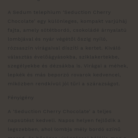
A Sedum telephium ‘Seduction Cherry
Chocolate’ egy különleges, kompakt varjúháj
fajta, amely sötétbordó, csokoládé árnyalatú
lombjával és nyár végétől őszig nyíló,
rózsaszín virágaival díszíti a kertet. Kiváló
választás évelőágyásokba, sziklakertekbe,
szegélyekbe és dézsákba is. Virágai a méhek,
lepkék és más beporzó rovarok kedvencei,
miközben rendkívül jól tűri a szárazságot.
Fényigény
A ‘Seduction Cherry Chocolate’ a teljes
napsütést kedveli. Napos helyen fejlődik a
legszebben, ahol lombja mély bordó színű