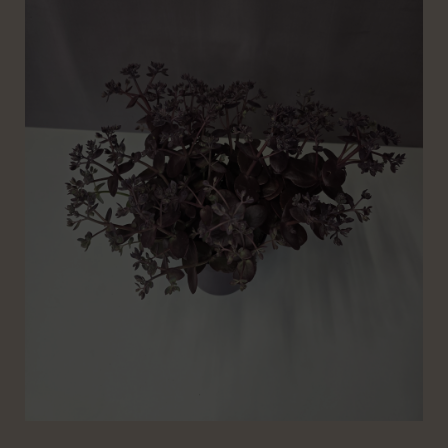
Chocolate'
13/25
mennyiség