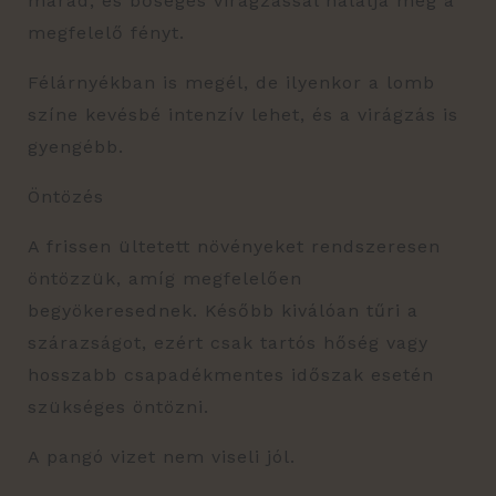
marad, és bőséges virágzással hálálja meg a
megfelelő fényt.
Félárnyékban is megél, de ilyenkor a lomb
színe kevésbé intenzív lehet, és a virágzás is
gyengébb.
Öntözés
A frissen ültetett növényeket rendszeresen
öntözzük, amíg megfelelően
begyökeresednek. Később kiválóan tűri a
szárazságot, ezért csak tartós hőség vagy
hosszabb csapadékmentes időszak esetén
szükséges öntözni.
A pangó vizet nem viseli jól.