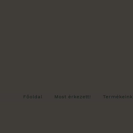
Skip
to
content
Főoldal
Most érkezett!
Termékeink