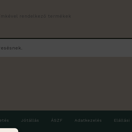
ímkével rendelkező termékek
resésnek.
etés
Jótállás
ÁSZF
Adatkezelés
Elállási