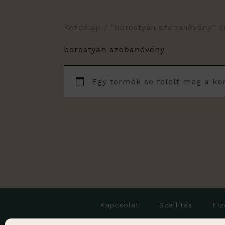
Kezdőlap
/ “borostyán szobanövény” c
borostyán szobanövény
Egy termék se felelt meg a ke
Kapcsolat
Szállítás
Fiz