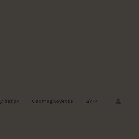
ly sarok
Csomagkövetés
GYIK