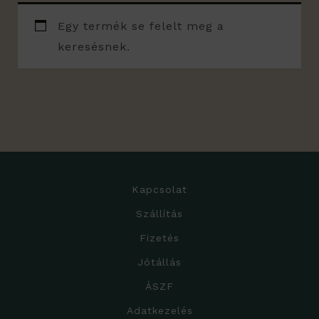
Egy termék se felelt meg a
keresésnek.
Kapcsolat
Szállítás
Fizetés
Jótállás
ÁSZF
Adatkezelés