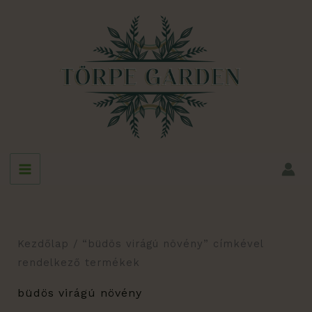
Skip
to
content
Kezdőlap
/ “büdös virágú növény” címkével
rendelkező termékek
büdös virágú növény