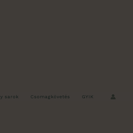
ly sarok
Csomagkövetés
GYIK