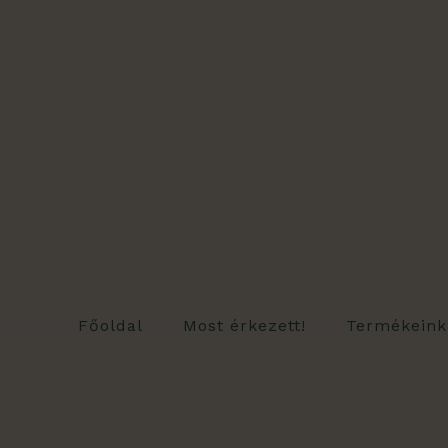
Skip
to
content
Főoldal
Most érkezett!
Termékeink