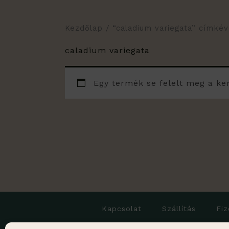
Kezdőlap
/ “caladium variegata” címké
caladium variegata
Egy termék se felelt meg a ke
Kapcsolat
Szállítás
Fiz