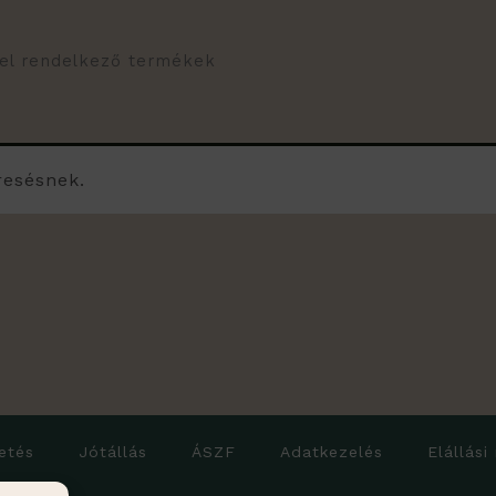
vel rendelkező termékek
resésnek.
etés
Jótállás
ÁSZF
Adatkezelés
Elállási