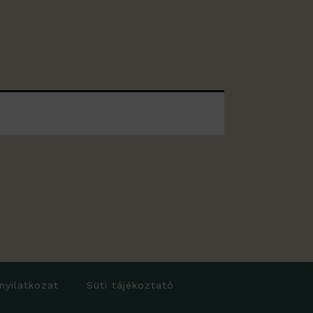
 nyilatkozat
Süti tájékoztató