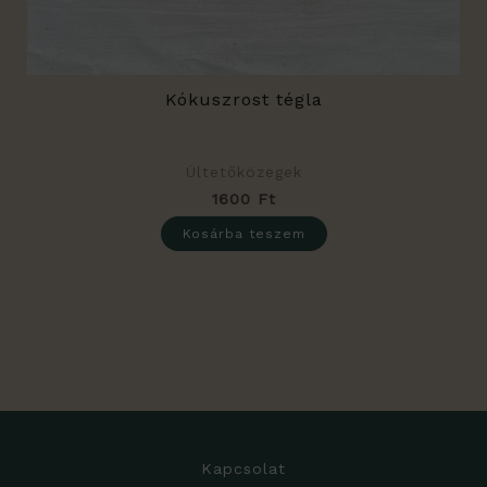
Kókuszrost tégla
Ültetőközegek
1600
Ft
Kosárba teszem
Kapcsolat