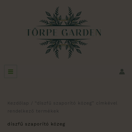
Skip
to
content
Kezdőlap
/ “díszfű szaporító közeg” címkével
rendelkező termékek
díszfű szaporító közeg