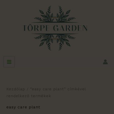
Skip
to
content
Kezdőlap
/ “easy care plant” címkével
rendelkező termékek
easy care plant