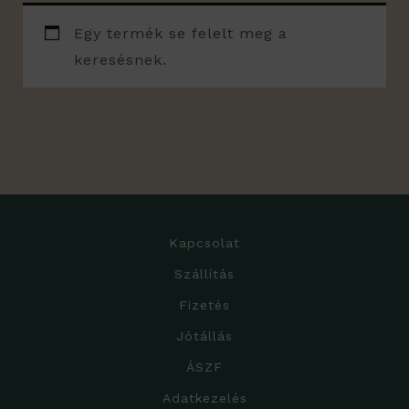
Egy termék se felelt meg a
keresésnek.
Kapcsolat
Szállítás
Fizetés
Jótállás
ÁSZF
Adatkezelés