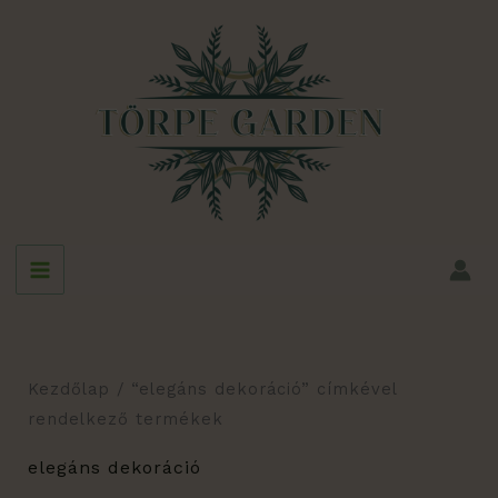
Skip
to
content
Kezdőlap
/ “elegáns dekoráció” címkével
rendelkező termékek
elegáns dekoráció