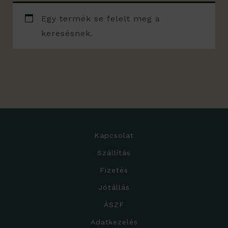
Egy termék se felelt meg a
keresésnek.
Kapcsolat
Szállítás
Fizetés
Jótállás
ÁSZF
Adatkezelés