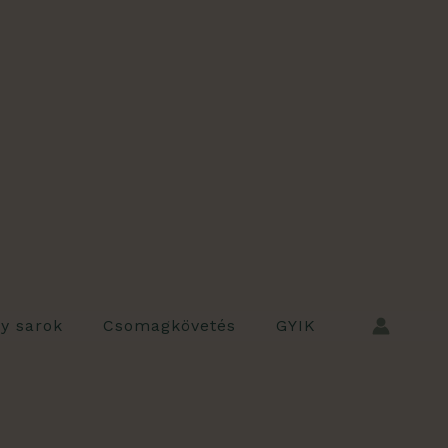
ly sarok
Csomagkövetés
GYIK