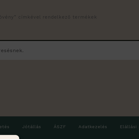
növény” címkével rendelkező termékek
resésnek.
etés
Jótállás
ÁSZF
Adatkezelés
Elállási