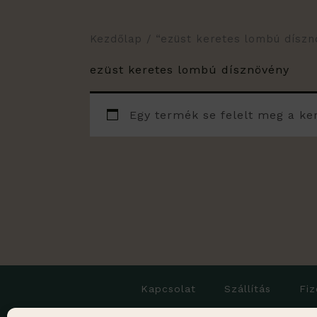
Kezdőlap
/ “ezüst keretes lombú dísz
ezüst keretes lombú dísznövény
Egy termék se felelt meg a ke
Kapcsolat
Szállítás
Fiz