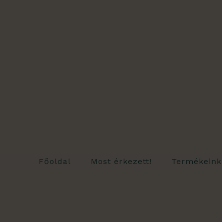
Skip
to
content
Főoldal
Most érkezett!
Termékeink