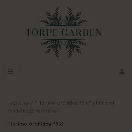
Skip
to
content
Kezdőlap
/ “Florimo Orchidea föld” címkével
rendelkező termékek
Florimo Orchidea föld