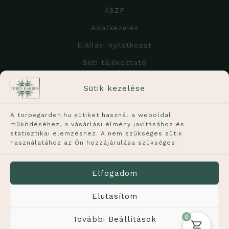
ÁSZF
Adatkezelés
Elállási nyilatkozat
Süti tájékoztató
A weboldalon feltüntetett árak
Sütik kezelése
tartalmazzák a 27%-os ÁFÁ-t!
A torpegarden.hu sütiket használ a weboldal
működéséhez, a vásárlási élmény javításához és
statisztikai elemzéshez. A nem szükséges sütik
használatához az Ön hozzájárulása szükséges.
A növények élő termékek, ezért a képen láthatótól
kisebb mértékben eltérhetnek. A feltüntetett méret
Elfogadom
a növény hozzávetőleges méretét jelöli.
Elutasítom
0
További Beállítások