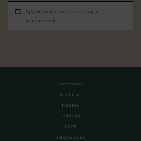
Egy termék se felelt meg a
keresésnek.
Kapcsolat
Szállítás
Fizetés
Jótállás
ÁSZF
Adatkezelés