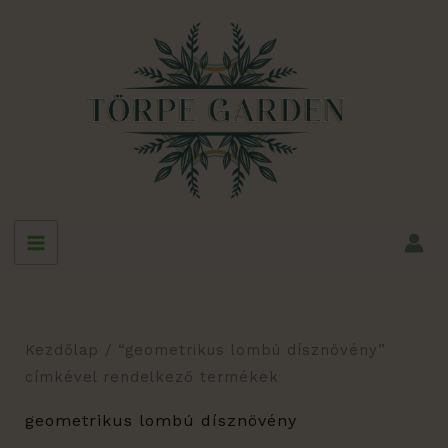
Skip
to
content
Kezdőlap
/ “geometrikus lombú dísznövény”
címkével rendelkező termékek
geometrikus lombú dísznövény