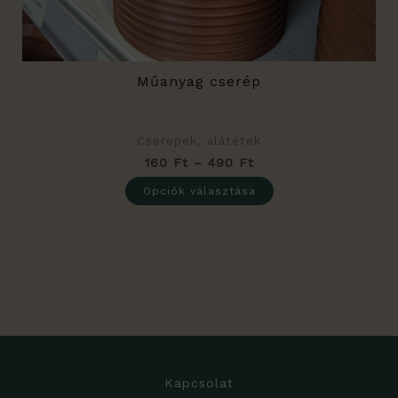
ki
Műanyag cserép
Cserepek, alátétek
160
Ft
–
490
Ft
Opciók választása
Kapcsolat