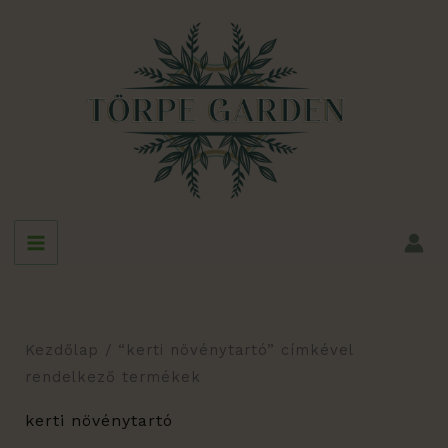
Skip
to
content
Kezdőlap
/ “kerti növénytartó” címkével
rendelkező termékek
kerti növénytartó