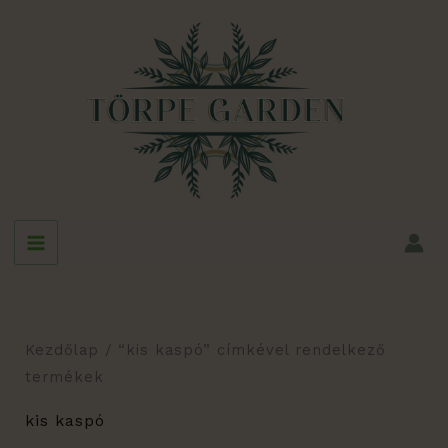
Skip
to
content
Kezdőlap
/ “kis kaspó” címkével rendelkező
termékek
kis kaspó