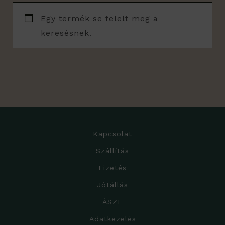
Egy termék se felelt meg a
keresésnek.
Kapcsolat
Szállítás
Fizetés
Jótállás
ÁSZF
Adatkezelés