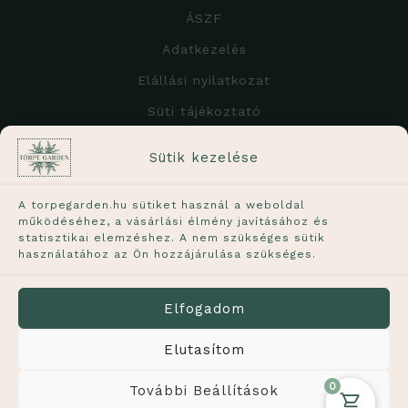
ÁSZF
Adatkezelés
Elállási nyilatkozat
Süti tájékoztató
A weboldalon feltüntetett árak
Sütik kezelése
tartalmazzák a 27%-os ÁFÁ-t!
A torpegarden.hu sütiket használ a weboldal
működéséhez, a vásárlási élmény javításához és
statisztikai elemzéshez. A nem szükséges sütik
használatához az Ön hozzájárulása szükséges.
A növények élő termékek, ezért a képen láthatótól
kisebb mértékben eltérhetnek. A feltüntetett méret
Elfogadom
a növény hozzávetőleges méretét jelöli.
Elutasítom
0
További Beállítások