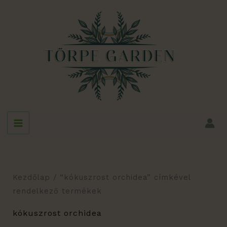
Skip
to
content
Kezdőlap
/ “kókuszrost orchidea” címkével
rendelkező termékek
kókuszrost orchidea