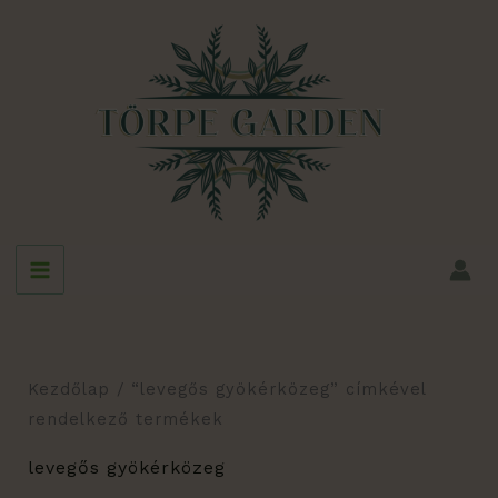
Skip
to
content
Kezdőlap
/ “levegős gyökérközeg” címkével
rendelkező termékek
levegős gyökérközeg