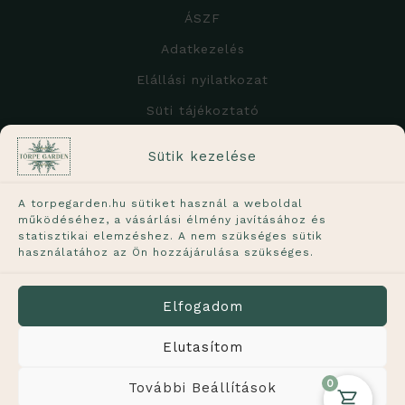
ÁSZF
Adatkezelés
Elállási nyilatkozat
Süti tájékoztató
A weboldalon feltüntetett árak
Sütik kezelése
tartalmazzák a 27%-os ÁFÁ-t!
A torpegarden.hu sütiket használ a weboldal
működéséhez, a vásárlási élmény javításához és
statisztikai elemzéshez. A nem szükséges sütik
használatához az Ön hozzájárulása szükséges.
A növények élő termékek, ezért a képen láthatótól
kisebb mértékben eltérhetnek. A feltüntetett méret
Elfogadom
a növény hozzávetőleges méretét jelöli.
Elutasítom
0
További Beállítások