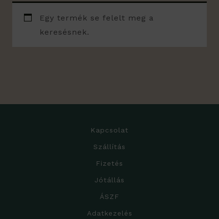
Egy termék se felelt meg a
keresésnek.
Kapcsolat
Szállítás
Fizetés
Jótállás
ÁSZF
Adatkezelés