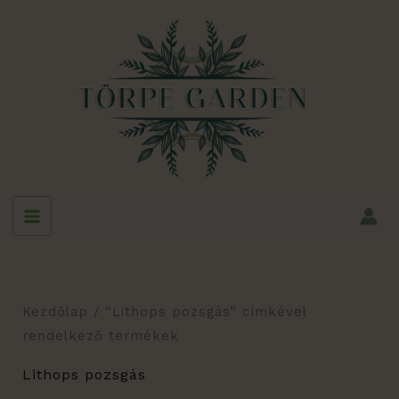
Skip
to
content
Kezdőlap
/ “Lithops pozsgás” címkével
rendelkező termékek
Lithops pozsgás