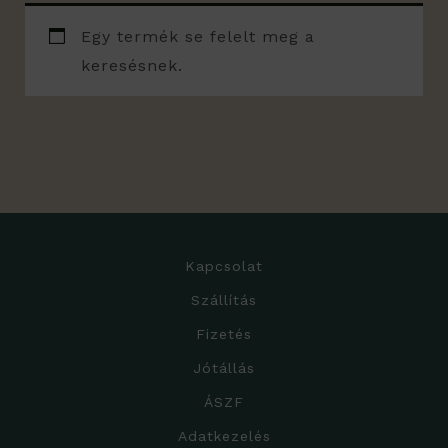
Egy termék se felelt meg a
keresésnek.
Kapcsolat
Szállítás
Fizetés
Jótállás
ÁSZF
Adatkezelés