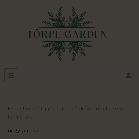
Skip
to
content
Kezdőlap
/ “nagy pálma” címkével rendelkező
termékek
nagy pálma