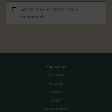
Egy termék se felelt meg a
keresésnek.
Kapcsolat
Szállítás
Fizetés
Jótállás
ÁSZF
Adatkezelés