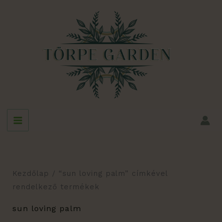
Skip
to
content
Kezdőlap
/ “sun loving palm” címkével
rendelkező termékek
sun loving palm