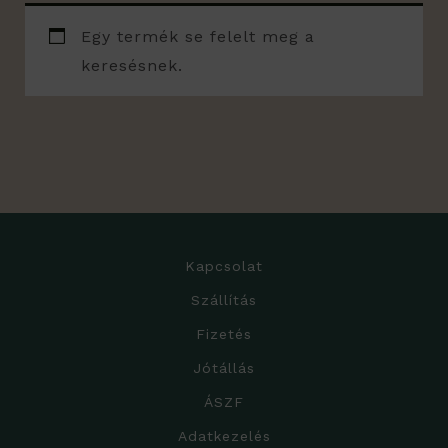
Egy termék se felelt meg a
keresésnek.
Kapcsolat
Szállítás
Fizetés
Jótállás
ÁSZF
Adatkezelés