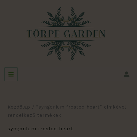
Skip
to
content
Kezdőlap
/ “syngonium frosted heart” címkével
rendelkező termékek
syngonium frosted heart