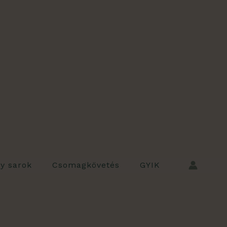
ly sarok
Csomagkövetés
GYIK