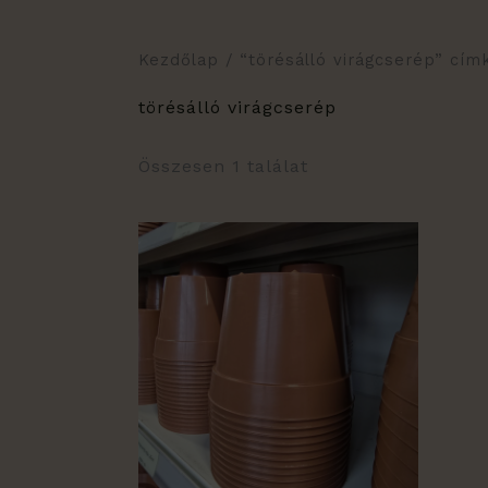
Kezdőlap
/ “törésálló virágcserép” cí
törésálló virágcserép
Összesen 1 találat
Ártartomány:
Ennek
160 Ft
a
-
490 Ft
terméknek
több
variációja
van.
A
változatok