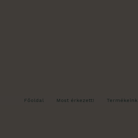
Skip
to
content
Főoldal
Most érkezett!
Termékeink