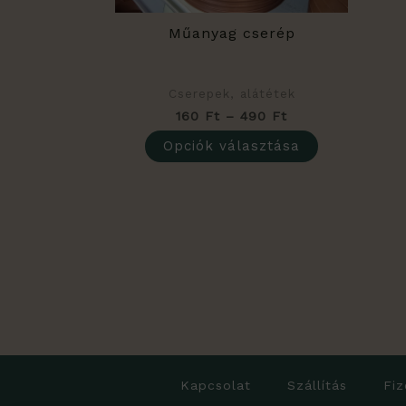
a
termékolda
Műanyag cserép
választhat
ki
Cserepek, alátétek
160
Ft
–
490
Ft
Opciók választása
Kapcsolat
Szállítás
Fiz