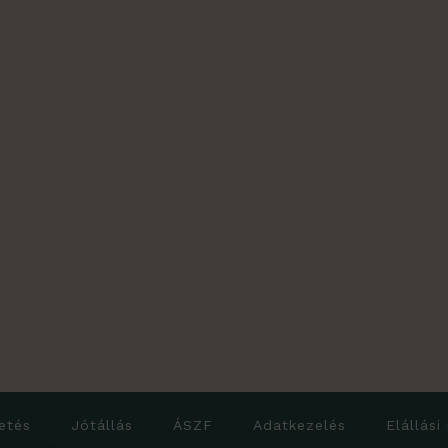
lon
ók
etés
Jótállás
ÁSZF
Adatkezelés
Elállási