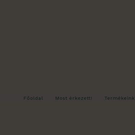
Skip
to
content
Főoldal
Most érkezett!
Termékeink