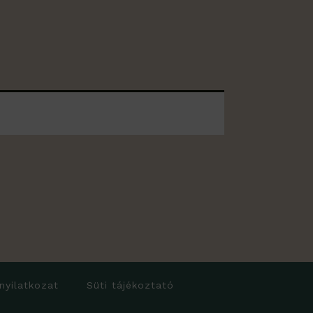
 nyilatkozat
Süti tájékoztató