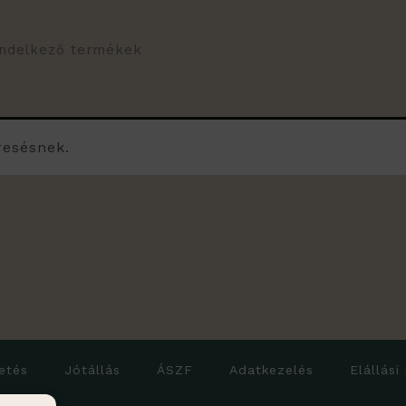
rendelkező termékek
resésnek.
etés
Jótállás
ÁSZF
Adatkezelés
Elállási