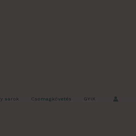
ly sarok
Csomagkövetés
GYIK