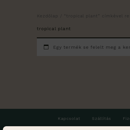
Kezdőlap
/ “tropical plant” címkével 
tropical plant
Egy termék se felelt meg a ke
Kapcsolat
Szállítás
Fiz