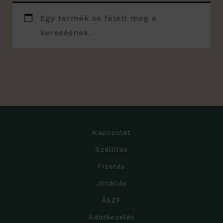
Egy termék se felelt meg a
keresésnek.
Kapcsolat
Szállítás
Fizetés
Jótállás
ÁSZF
Adatkezelés