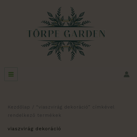
Skip
to
content
Kezdőlap
/ “viaszvirág dekoráció” címkével
rendelkező termékek
viaszvirág dekoráció