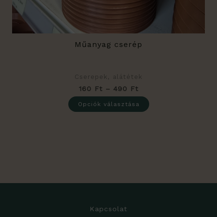
ki
Műanyag cserép
Cserepek, alátétek
160
Ft
–
490
Ft
Opciók választása
Kapcsolat