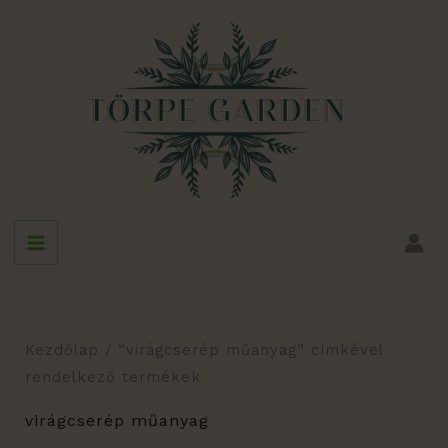
Skip
to
content
Kezdőlap
/ “virágcserép műanyag” címkével
rendelkező termékek
virágcserép műanyag