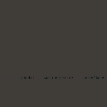
Skip
to
content
Főoldal
Most érkezett!
Termékeink