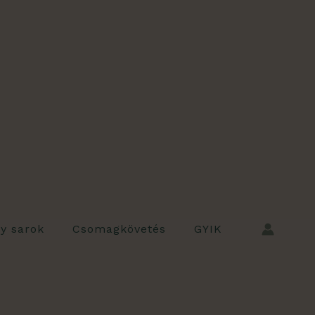
ly sarok
Csomagkövetés
GYIK