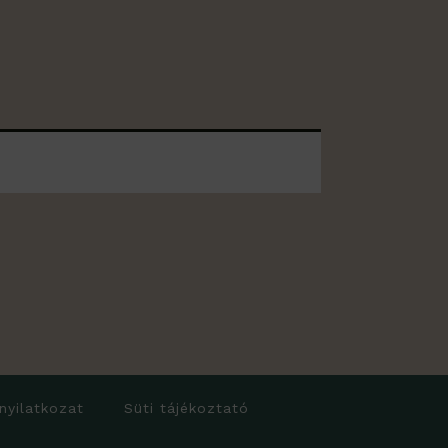
 nyilatkozat
Süti tájékoztató