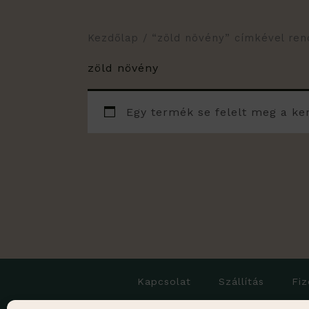
Kezdőlap
/ “zöld növény” címkével re
zöld növény
Egy termék se felelt meg a ke
Kapcsolat
Szállítás
Fiz