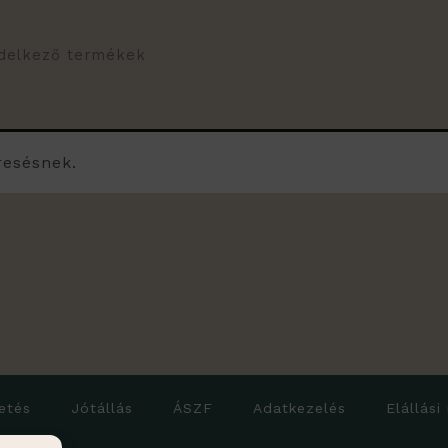
ndelkező termékek
resésnek.
etés
Jótállás
ÁSZF
Adatkezelés
Elállási