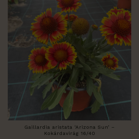
Gaillardia aristata ‘Arizona Sun’ –
Kokárdavirág 16/40