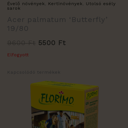
Évelő növények
,
Kertinövények
,
Utolsó esély
sarok
Acer palmatum ‘Butterfly’
19/80
9600
Ft
5500
Ft
Elfogyott
Kapcsolódó termékek