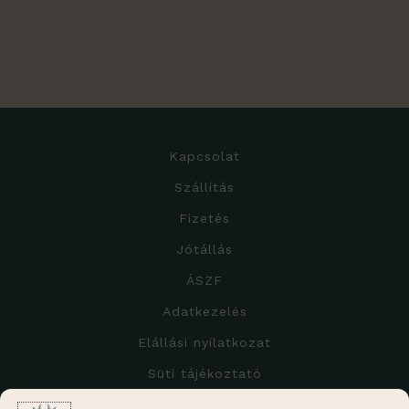
Kapcsolat
Szállítás
Fizetés
Jótállás
ÁSZF
Adatkezelés
Elállási nyilatkozat
Süti tájékoztató