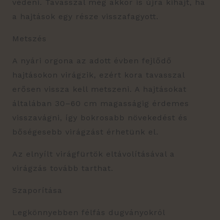
védeni. Tavasszal még akkor is újra kihajt, ha
a hajtások egy része visszafagyott.
Metszés
A nyári orgona az adott évben fejlődő
hajtásokon virágzik, ezért kora tavasszal
erősen vissza kell metszeni. A hajtásokat
általában 30–60 cm magasságig érdemes
visszavágni, így bokrosabb növekedést és
bőségesebb virágzást érhetünk el.
Az elnyílt virágfürtök eltávolításával a
virágzás tovább tarthat.
Szaporítása
Legkönnyebben félfás dugványokról