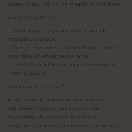
szaporítható nyáron, de magról is nevelhető.
Gyakori problémák
– Kevés virág: fényhiány vagy elmaradt
metszés okozhatja.
– Gyenge növekedés: túl kötött vagy tartósan
vizes talaj következménye lehet.
– Levéltetvek: időnként megjelenhetnek a
fiatal hajtásokon.
Kisállatokra mérgező?
A nyári orgonát általában nem tartják
jelentősen mérgezőnek kutyákra és
macskákra, de nagyobb mennyiség
elfogyasztása emésztőrendszeri panaszokat