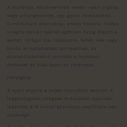
A Buddleja, közismertebb nevén nyári orgona
vagy pillangócserje, egy gyors növekedésű,
lombhullató díszcserje, amely hosszú, illatos
virágfürtjeivel nyártól egészen őszig díszíti a
kertet. Virágai lila, rózsaszín, fehér, kék vagy
bordó árnyalatokban pompáznak, és
ellenállhatatlanul vonzzák a lepkéket,
méheket és más beporzó rovarokat.
Fényigény
A nyári orgona a teljes napsütést kedveli. A
leggazdagabb virágzás érdekében naponta
legalább 6–8 órányi közvetlen napfényre van
szüksége.