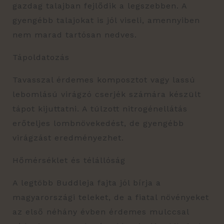
gazdag talajban fejlődik a legszebben. A
gyengébb talajokat is jól viseli, amennyiben
nem marad tartósan nedves.
Tápoldatozás
Tavasszal érdemes komposztot vagy lassú
lebomlású virágzó cserjék számára készült
tápot kijuttatni. A túlzott nitrogénellátás
erőteljes lombnövekedést, de gyengébb
virágzást eredményezhet.
Hőmérséklet és télállóság
A legtöbb Buddleja fajta jól bírja a
magyarországi teleket, de a fiatal növényeket
az első néhány évben érdemes mulccsal