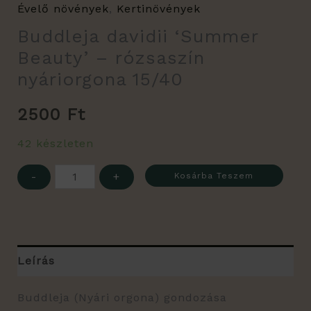
Évelő növények
,
Kertinövények
Buddleja davidii ‘Summer
Beauty’ – rózsaszín
nyáriorgona 15/40
2500
Ft
42 készleten
-
+
Kosárba Teszem
Leírás
Buddleja (Nyári orgona) gondozása