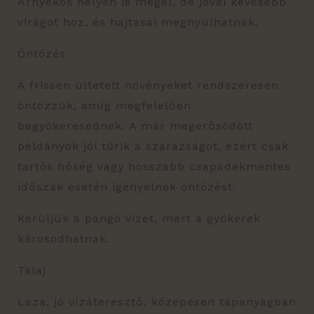
Árnyékos helyen is megél, de jóval kevesebb
virágot hoz, és hajtásai megnyúlhatnak.
Öntözés
A frissen ültetett növényeket rendszeresen
öntözzük, amíg megfelelően
begyökeresednek. A már megerősödött
példányok jól tűrik a szárazságot, ezért csak
tartós hőség vagy hosszabb csapadékmentes
időszak esetén igényelnek öntözést.
Kerüljük a pangó vizet, mert a gyökerek
károsodhatnak.
Talaj
Laza, jó vízáteresztő, közepesen tápanyagban