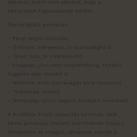
okozhat, ezért nem ajánlott, hogy a
háziállatok fogyasszanak belőle.
Összefoglaló gondozás
– Fény: teljes napsütés
– Öntözés: mérsékelt, jó szárazságtűrő
– Talaj: laza, jó vízáteresztő
– Virágzás: júniustól szeptemberig, fajtától
függően akár tovább is
– Metszés: erős visszavágás kora tavasszal
– Télállóság: télálló
– Nehézségi szint: nagyon könnyen nevelhető
A Buddleja kiváló választás azoknak, akik
kevés gondozás mellett szeretnének hosszú
hónapokon át virágzó, látványos cserjét a