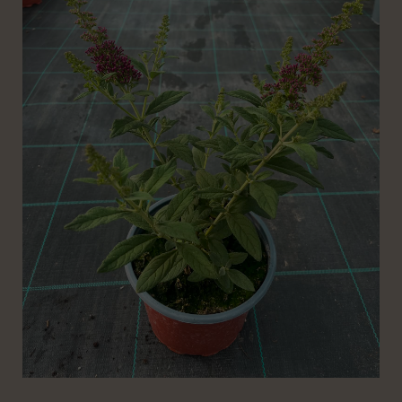
-
rózsaszín
nyáriorgona
15/40
mennyiség